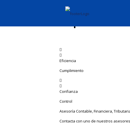
Servicios Conta
Empresarial
No solo llevamos la contabilidad y ges
acompañamos en el análisis y generaci
Eficiencia
Cumplimiento
Confianza
Control
Asesoría Contable, Financiera, Tributari
Contacta con uno de nuestros asesores